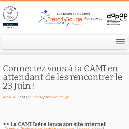
Passer
au
Connectez vous à la CAMI en
contenu
attendant de les rencontrer le
23 Juin !
4 mai 2018
dans
Non classé
par
Prescri'Bouge
>> La CAMI Isère lance son site internet