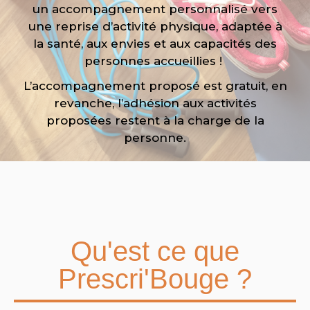
un accompagnement personnalisé vers
une reprise d’activité physique, adaptée à
la santé, aux envies et aux capacités des
personnes accueillies !
L’accompagnement proposé est gratuit, en
revanche, l’adhésion aux activités
proposées restent à la charge de la
personne.
Qu'est ce que
Prescri'Bouge ?