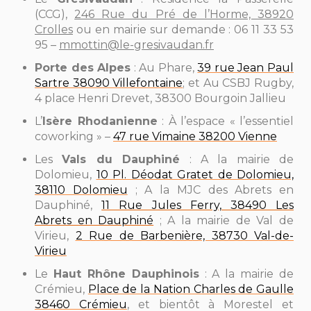
(CCG),
246 Rue du Pré de l’Horme, 38920
Crolles
ou en mairie sur demande : 06 11 33 53
95 –
mmottin@le-gresivaudan.fr
Porte des Alpes
: Au Phare,
39 rue Jean Paul
Sartre 38090 Villefontaine
; et Au CSBJ Rugby,
4 place Henri Drevet, 38300 Bourgoin Jallieu
L’
Isère Rhodanienn
e
: À l’espace « l’essentiel
coworking » –
47 rue Vimaine 38200 Vienne
Les
Vals du Dauphiné
:
A la mairie de
Dolomieu,
10 Pl. Déodat Gratet de Dolomieu,
38110 Dolomieu
; A la MJC des Abrets en
Dauphiné,
11 Rue Jules Ferry, 38490 Les
Abrets en Dauphiné
; A la mairie de Val de
Virieu,
2 Rue de Barbenière, 38730 Val-de-
Virieu
Le
Haut Rhône Dauphinois
: A la mairie de
Crémieu,
Place de la Nation Charles de Gaulle
38460 Crémieu
, et bientôt à Morestel et