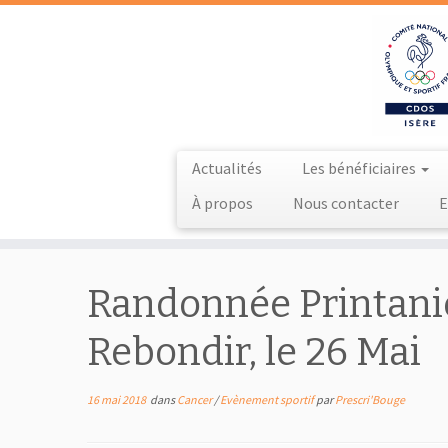
Actualités
Les bénéficiaires
À propos
Nous contacter
E
Passer
au
Randonnée Printani
contenu
Rebondir, le 26 Mai
16 mai 2018
dans
Cancer
/
Evènement sportif
par
Prescri'Bouge