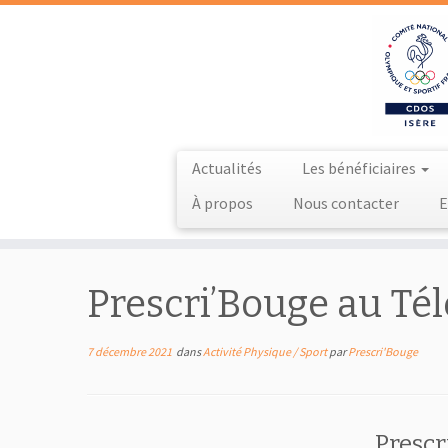
Actualités
Les bénéficiaires
À propos
Nous contacter
E
Passer
au
Prescri’Bouge au Té
contenu
7 décembre 2021
dans
Activité Physique / Sport
par
Prescri'Bouge
Prescr