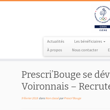
Actualités
Les bénéficiaires
À propos
Nous contacter
E
Passer
au
Prescri’Bouge se dév
contenu
Voironnais – Recru
9 février 2018
dans
Non classé
par
Prescri'Bouge