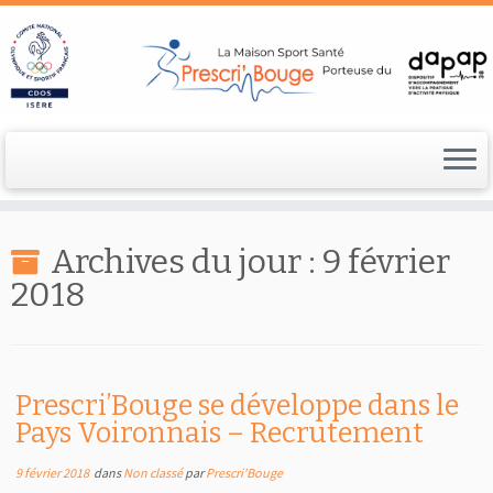
Passer
au
Archives du jour :
9 février
contenu
2018
Prescri’Bouge se développe dans le
Pays Voironnais – Recrutement
9 février 2018
dans
Non classé
par
Prescri'Bouge