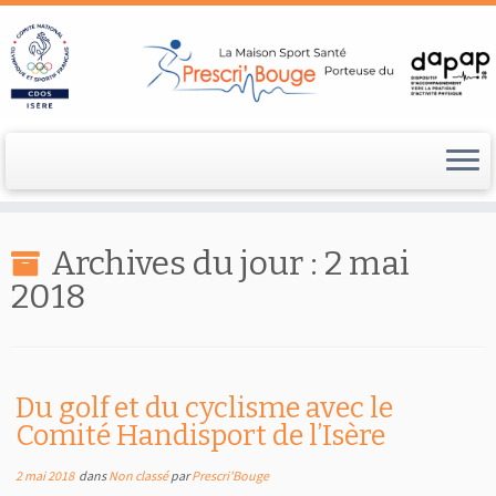
Passer
au
Archives du jour :
2 mai
contenu
2018
Du golf et du cyclisme avec le
Comité Handisport de l’Isère
2 mai 2018
dans
Non classé
par
Prescri'Bouge