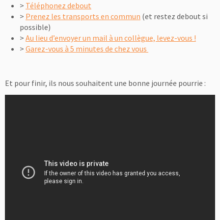
>
Téléphonez debout
>
Prenez les transports en commun
(et restez debout si
possible)
>
Au lieu d’envoyer un mail à un collègue, levez-vous !
>
Garez-vous à 5 minutes de chez vous
Et pour finir, ils nous souhaitent une bonne journée pourrie :