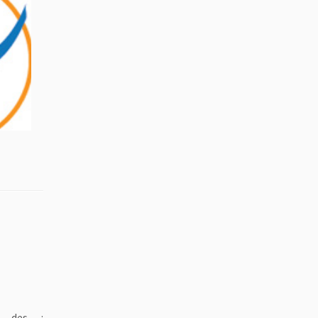
ns des :