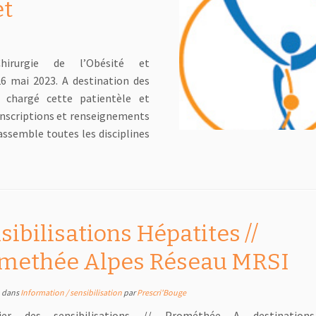
et
irurgie de l’Obésité et
6 mai 2023. A destination des
 chargé cette patientèle et
Inscriptions et renseignements
assemble toutes les disciplines
sibilisations Hépatites //
methée Alpes Réseau MRSI
dans
Information / sensibilisation
par
Prescri'Bouge
rier des sensibilisations // Prométhée A destinatio