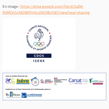
En image :
https://drive.google.com/file/d/1uDA-
9GREVr1ch82jWYQrbJzKtOBcQjEf/view?usp=sharing