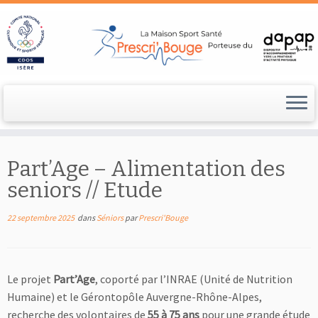
Passer
au
Part’Age – Alimentation des
contenu
seniors // Etude
22 septembre 2025
dans
Séniors
par
Prescri'Bouge
Le projet
Part’Age
, coporté par l’INRAE (Unité de Nutrition
Humaine) et le Gérontopôle Auvergne-Rhône-Alpes,
recherche des volontaires de
55 à 75 ans
pour une grande étude