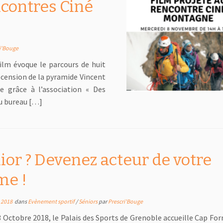
ncontres Ciné
i'Bouge
lm évoque le parcours de huit
scension de la pyramide Vincent
e grâce à l’association « Des
u bureau […]
ior ? Devenez acteur de votre
me !
 2018
dans
Evènement sportif
/
Séniors
par
Prescri'Bouge
3 Octobre 2018, le Palais des Sports de Grenoble accueille Cap For